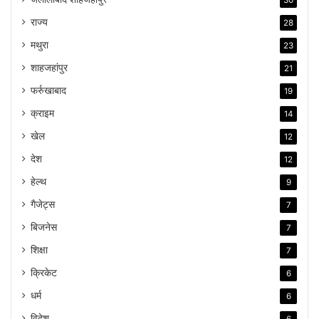
30
राज्य
28
मथुरा
23
शाहजहांपुर
21
फर्रुखाबाद
19
क्राइम
14
खेल
12
देश
12
हेल्थ
9
गैजेट्स
7
बिजनेस
7
शिक्षा
7
क्रिकेट
6
धर्म
6
विदेश