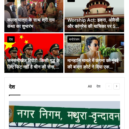
कलश यात्रा के साथ श्री राम
Worship Act: इकरा, ओवैसी
कथा का शुभारंभ
और कांग्रेस की याचिका पर SC
सख्‍त नाराज
देश
मनोरंजन
सनसनीखेज रिपोर्ट: किसी युद्ध के
मानहानि मामले में कंगना को मुंबई
लिए फिट नहीं है चीन की सेना,
की बांद्रा कोर्ट ने दिया एक
व्‍यापक भ्रष्टाचार भी बड़ी बाधा
आखिरी मौका
देश
All
देश
Previous
Next
page
page