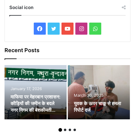
Social icon
Facebook
Twitter
YouTube
Instagram
WhatsApp
Recent Posts
January 17, 2026
March 30, 2025
माफिया पर मेहरबान प्रशासन:
कौड़ियों की जमीन के बदले
युवक के ऊपर चाकू से हमला
नगर निगम की बेशकीमती
रिपोर्ट दर्ज
जमीन देने की तैयारी