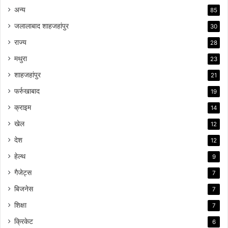
अन्य
85
जलालाबाद शाहजहांपुर
30
राज्य
28
मथुरा
23
शाहजहांपुर
21
फर्रुखाबाद
19
क्राइम
14
खेल
12
देश
12
हेल्थ
9
गैजेट्स
7
बिजनेस
7
शिक्षा
7
क्रिकेट
6