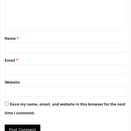
m
e
n
t
Name
*
*
Email
*
Website
Save my name, email, and website in this browser for the next
time I comment.