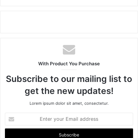
With Product You Purchase
Subscribe to our mailing list to
get the new updates!
Lorem ipsum dolor sit amet, consectetur.
E
n
t
e