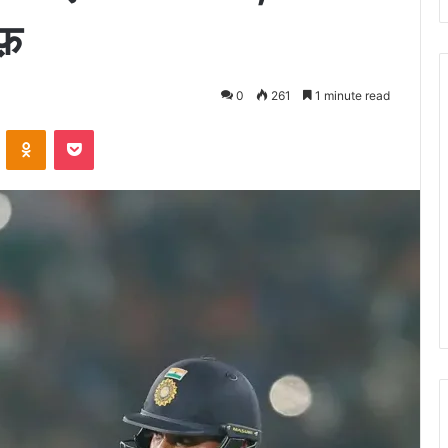
फ़
0
261
1 minute read
ontakte
Odnoklassniki
Pocket