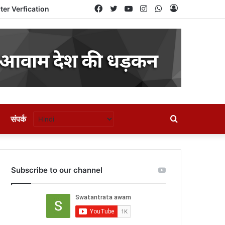
Facebook
Twitter
YouTube
Instagram
WhatsApp
Log
ter Verfication
In
संपर्क
Search
for
Subscribe to our channel