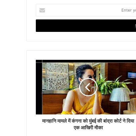
E
n
t
e
r
y
o
u
r
E
m
a
i
l
a
d
d
r
मानहानि मामले में कंगना को मुंबई की बांद्रा कोर्ट ने दिया
e
एक आखिरी मौका
s
s