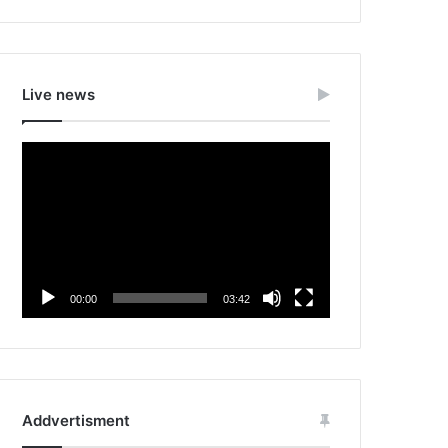
Live news
Video
Player
00:00
03:42
Addvertisment