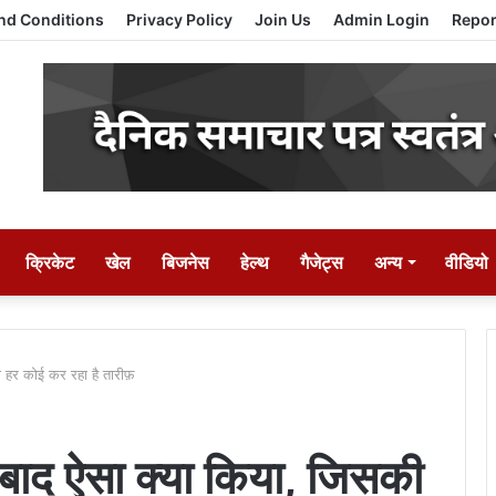
nd Conditions
Privacy Policy
Join Us
Admin Login
Repor
क्रिकेट
खेल
बिजनेस
हेल्थ
गैजेट्स
अन्य
वीडियो
ी हर कोई कर रहा है तारीफ़
े बाद ऐसा क्या किया, जिसकी