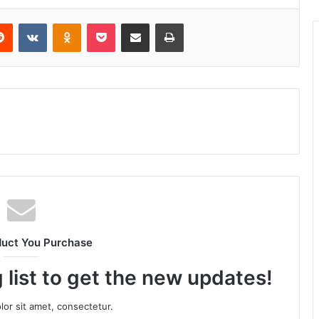
Reddit
VKontakte
Odnoklassniki
Pocket
Share via Email
Print
duct You Purchase
 list to get the new updates!
or sit amet, consectetur.