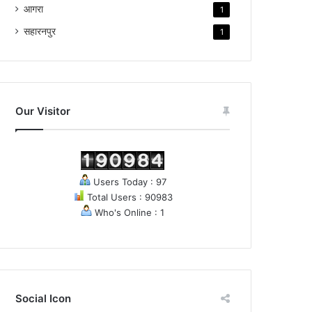
आगरा
1
सहारनपुर
1
Our Visitor
Users Today : 97
Total Users : 90983
Who's Online : 1
Social Icon