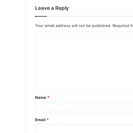
Leave a Reply
Your email address will not be published.
Required f
C
o
m
m
e
n
t
Name
*
*
Email
*