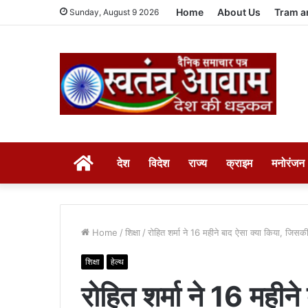
Home
About Us
Tram a
Sunday, August 9 2026
HOME
देश
विदेश
राज्य
क्राइम
मनोरंजन
Home
/
शिक्षा
/
रोहित शर्मा ने 16 महीने बाद ऐसा क्या किया, जिसक
शिक्षा
हेल्थ
रोहित शर्मा ने 16 महीन