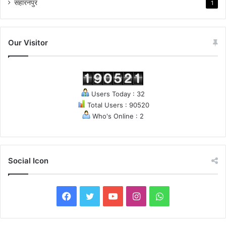
सहारनपुर
1
Our Visitor
Users Today : 32
Total Users : 90520
Who's Online : 2
Social Icon
F
T
Y
I
W
a
w
o
n
h