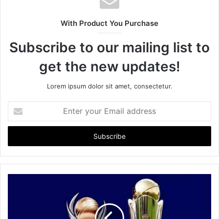
i
t
With Product You Purchase
e
Subscribe to our mailing list to
get the new updates!
Lorem ipsum dolor sit amet, consectetur.
E
n
t
e
r
y
o
u
r
E
m