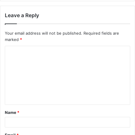
Leave a Reply
Your email address will not be published.
Required fields are
marked
*
C
o
m
m
e
n
t
Name
*
*