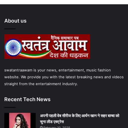
c
i
u
s
a
e
t
T
t
t
About us
b
t
u
a
s
o
e
b
g
A
o
r
e
r
p
k
a
p
swatantraawam is your news, entertainment, music fashion
m
website. We provide you with the latest breaking news and videos
straight from the entertainment industry.
Recent Tech News
अपनी पहली वेब सीरीज के लिए आर्यन खान ने सहर बाम्‍बा को
चुना लीड एक्‍ट्रेस
February 10, 2025