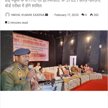
हाई स्कूल के 41110 एवं इंटरमीडिएट के 37821 छात्र-छात्राएं
बोर्ड परीक्षा में होंगे शामिल
NIKHIL KUMAR SAXENA
S
February 17, 2025
0
262
e
2 minutes read
n
d
a
n
e
m
a
i
l