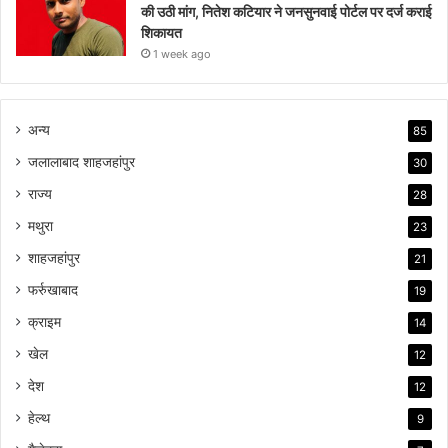
की उठी मांग, नितेश कटियार ने जनसुनवाई पोर्टल पर दर्ज कराई
शिकायत
1 week ago
अन्य
85
जलालाबाद शाहजहांपुर
30
राज्य
28
मथुरा
23
शाहजहांपुर
21
फर्रुखाबाद
19
क्राइम
14
खेल
12
देश
12
हेल्थ
9