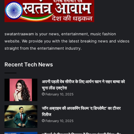
o
e
b
g
A
o
r
e
r
p
k
a
p
swatantraawam is your news, entertainment, music fashion
m
website. We provide you with the latest breaking news and videos
straight from the entertainment industry.
Recent Tech News
अपनी पहली वेब सीरीज के लिए आर्यन खान ने सहर बाम्‍बा को
चुना लीड एक्‍ट्रेस
February 10, 2025
जॉन अब्राहम की अपकमिंग फिल्म ‘द डिप्लोमैट’ का टीजर
रिलीज
February 10, 2025