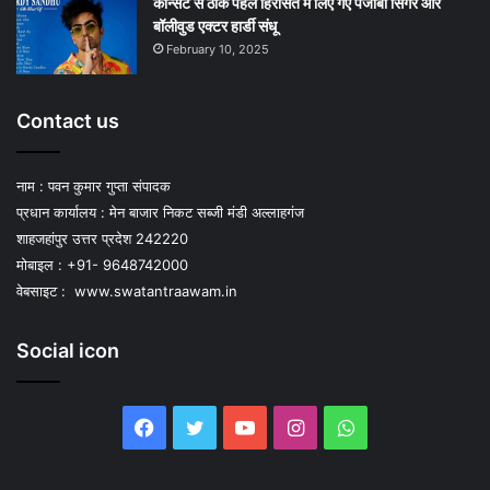
कॉन्सर्ट से ठीक पहले हिरासत में लिए गए पंजाबी सिंगर और
बॉलीवुड एक्टर हार्डी संधू
February 10, 2025
Contact us
नाम : पवन कुमार गुप्ता संपादक
प्रधान कार्यालय : मेन बाजार निकट सब्जी मंडी अल्लाहगंज
शाहजहांपुर उत्तर प्रदेश 242220
मोबाइल : +91- 9648742000
वेबसाइट :
www.swatantraawam.in
Social icon
Facebook
Twitter
YouTube
Instagram
WhatsApp