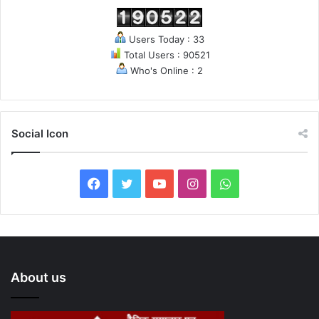
Users Today : 33
Total Users : 90521
Who's Online : 2
Social Icon
F
T
Y
I
W
a
w
o
n
h
c
i
u
s
a
e
t
T
t
t
About us
b
t
u
a
s