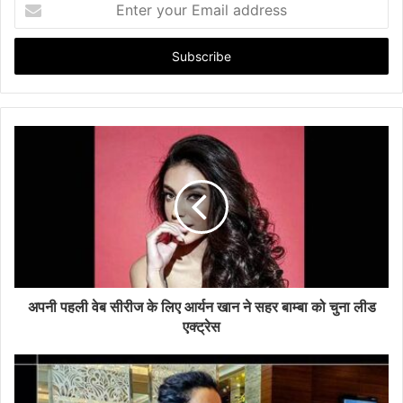
E
n
t
e
r
y
o
u
r
E
m
a
i
l
a
d
d
अपनी पहली वेब सीरीज के लिए आर्यन खान ने सहर बाम्‍बा को चुना लीड
r
एक्‍ट्रेस
e
s
s