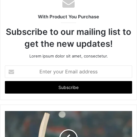
With Product You Purchase
Subscribe to our mailing list to
get the new updates!
Lorem ipsum dolor sit amet, consectetur.
E
n
t
e
r
y
o
u
r
E
m