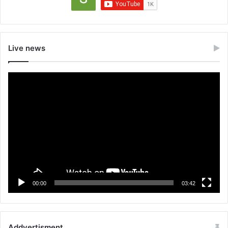
Live news
Video
Player
00:00
03:42
Addvertisment