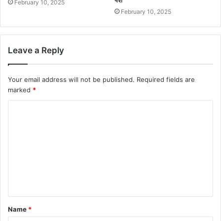
February 10, 2025
February 10, 2025
Leave a Reply
Your email address will not be published.
Required fields are
marked
*
C
o
m
m
e
n
t
Name
*
*