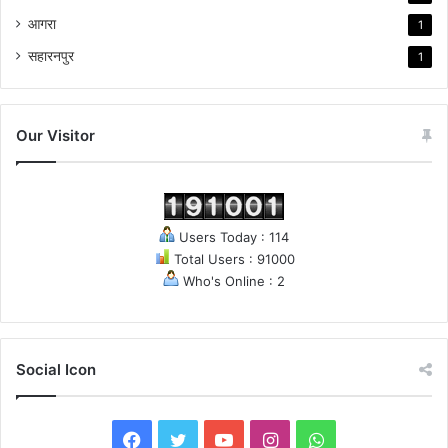
आगरा
1
सहारनपुर
1
Our Visitor
Users Today : 114
Total Users : 91000
Who's Online : 2
Social Icon
F
T
Y
I
W