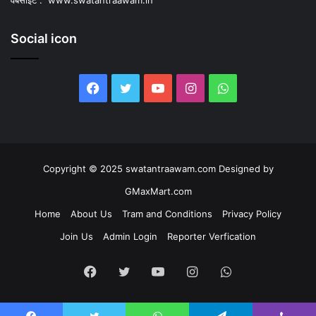
वेबसाइट :
www.swatantraawam.in
Social icon
Facebook
Twitter
YouTube
Instagram
WhatsApp
Copyright © 2025 swatantraawam.com Designed by
GMaxMart.com
Home
About Us
Tram and Conditions
Privacy Policy
Join Us
Admin Login
Reporter Verfication
Facebook
Twitter
YouTube
Instagram
WhatsApp