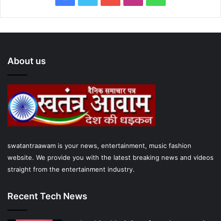
a
w
o
n
h
c
i
u
s
a
e
t
T
t
t
About us
b
t
u
a
s
o
e
b
g
A
o
r
e
r
p
k
a
p
swatantraawam is your news, entertainment, music fashion
m
website. We provide you with the latest breaking news and videos
straight from the entertainment industry.
Recent Tech News