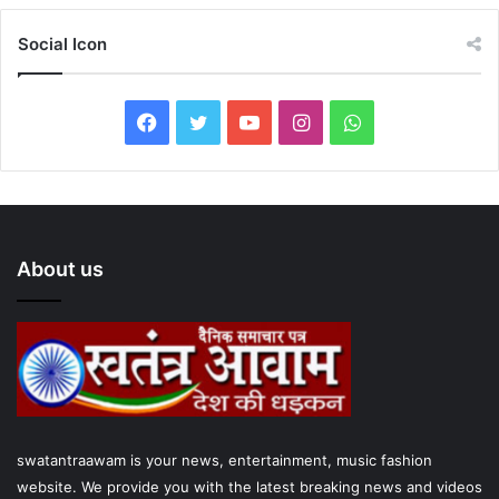
Social Icon
F
T
Y
I
W
a
w
o
n
h
c
i
u
s
a
e
t
T
t
t
About us
b
t
u
a
s
o
e
b
g
A
o
r
e
r
p
k
a
p
swatantraawam is your news, entertainment, music fashion
m
website. We provide you with the latest breaking news and videos