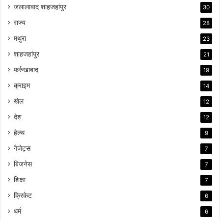
जलालाबाद शाहजहांपुर
30
राज्य
28
मथुरा
23
शाहजहांपुर
21
फर्रुखाबाद
19
क्राइम
14
खेल
12
देश
12
हेल्थ
9
गैजेट्स
7
बिजनेस
7
शिक्षा
7
क्रिकेट
6
धर्म
6