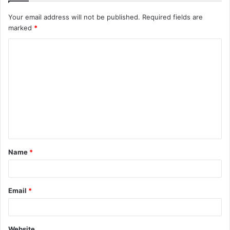
Your email address will not be published.
Required fields are
marked
*
C
o
m
m
e
n
t
Name
*
*
Email
*
Website