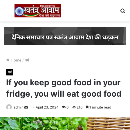
Menu
S
fo
Home
/
धर्म
धर्म
If you keep good food in your
fridge, you will eat good food
Send
admin
April 23, 2024
0
216
1 minute read
an
email