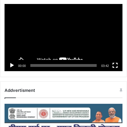
Video
Player
00:00
03:42
Addvertisment