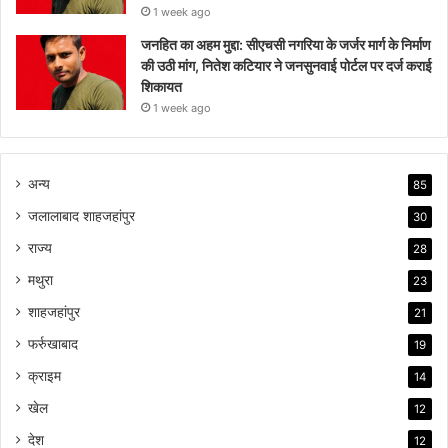
1 week ago
जनहित का अहम मुद्दा: सीएचसी नगरिया के जर्जर मार्ग के निर्माण
की उठी मांग, नितेश कटियार ने जनसुनवाई पोर्टल पर दर्ज कराई
शिकायत
1 week ago
अन्य
85
जलालाबाद शाहजहांपुर
30
राज्य
28
मथुरा
23
शाहजहांपुर
21
फर्रुखाबाद
19
क्राइम
14
खेल
12
देश
12