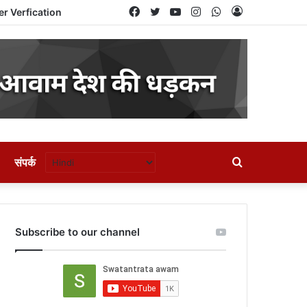
Facebook
Twitter
YouTube
Instagram
WhatsApp
Log
er Verfication
In
Search
संपर्क
for
Subscribe to our channel