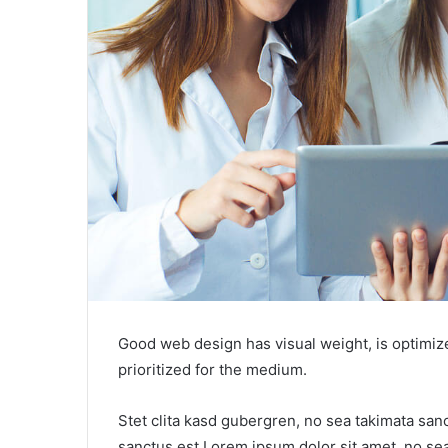
Good web design has visual weight, is optimize
prioritized for the medium.
Stet clita kasd gubergren, no sea takimata san
sanctus est Lorem ipsum dolor sit amet. no se