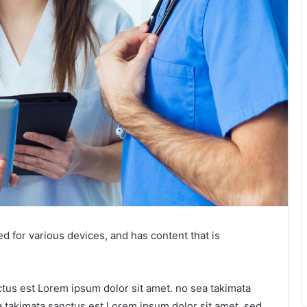
d for various devices, and has content that is
ctus est Lorem ipsum dolor sit amet. no sea takimata
a takimata sanctus est Lorem ipsum dolor sit amet. sed