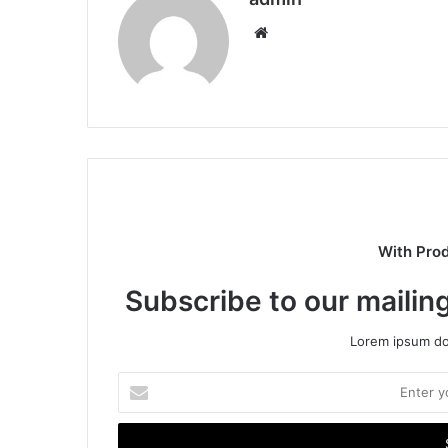
Website
With Pro
Subscribe to our mailing
Lorem ipsum dol
Enter
your
Email
address