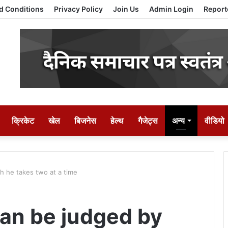
d Conditions
Privacy Policy
Join Us
Admin Login
Report
क्रिकेट
खेल
बिजनेस
हेल्थ
गैजेट्स
अन्य
वीडियो
h he takes two at a time
can be judged by