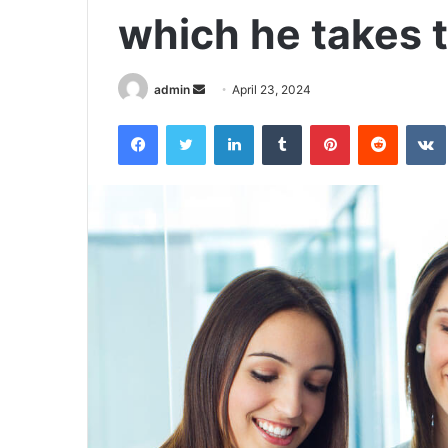
which he takes t
Send
admin
April 23, 2024
an
Facebook
Twitter
LinkedIn
Tumblr
Pinterest
Reddit
email