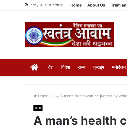
Home
About Us
Tram an
Friday, August 7 2026
HOME
देश
विदेश
राज्य
क्राइम
मनोरंजन
Home
/
अन्य
/
A man’s health can be judged by whic
अन्य
A man’s health 