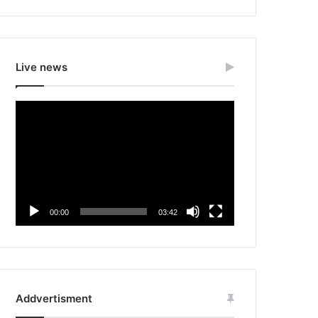
Live news
Video
Player
00:00
03:42
Addvertisment