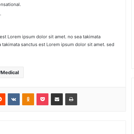
ensational.
.
est Lorem ipsum dolor sit amet. no sea takimata
a takimata sanctus est Lorem ipsum dolor sit amet. sed
Medical
erest
Reddit
VKontakte
Odnoklassniki
Pocket
Share via Email
Print