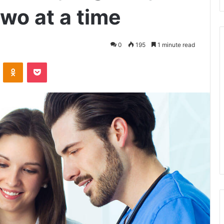
wo at a time
0
195
1 minute read
VKontakte
Odnoklassniki
Pocket