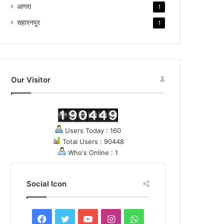
आगरा
1
सहारनपुर
1
Our Visitor
Users Today : 160
Total Users : 90448
Who's Online : 1
Social Icon
Facebook
Twitter
YouTube
Instagram
WhatsApp