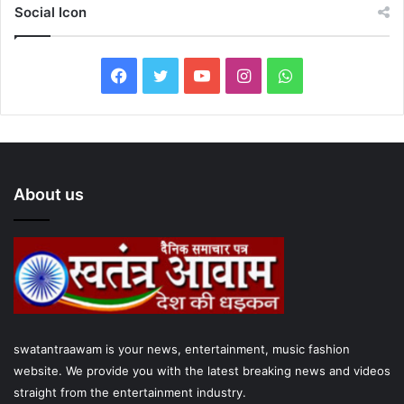
Social Icon
F
T
Y
I
W
a
w
o
n
h
c
i
u
s
a
e
t
T
t
t
About us
b
t
u
a
s
o
e
b
g
A
o
r
e
r
p
k
a
p
swatantraawam is your news, entertainment, music fashion
m
website. We provide you with the latest breaking news and videos
straight from the entertainment industry.