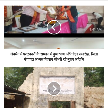
o
u
r
E
m
a
i
l
a
d
d
गोवर्धन में पत्रकारों के सम्मान में हुआ भव्य अभिनंदन समारोह, जिला
r
पंचायत अध्यक्ष किशन चौधरी रहे मुख्य अतिथि
e
s
s