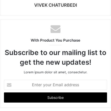
VIVEK CHATURBEDI
With Product You Purchase
Subscribe to our mailing list to
get the new updates!
Lorem ipsum dolor sit amet, consectetur.
E
n
t
e
r
y