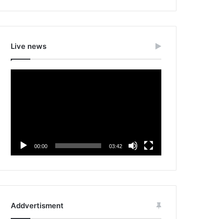
Live news
Video
Player
00:00
03:42
Addvertisment