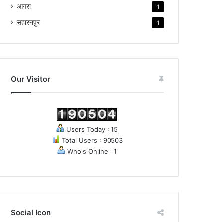
आगरा
1
सहारनपुर
1
Our Visitor
Users Today : 15
Total Users : 90503
Who's Online : 1
Social Icon