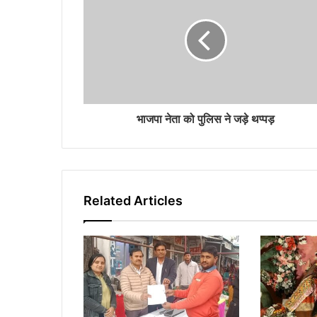
m
a
i
l
a
d
d
r
भाजपा नेता को पुलिस ने जड़े थप्पड़
e
s
s
Related Articles