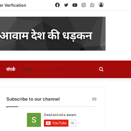
Facebook
Twitter
YouTube
Instagram
WhatsApp
Log
er Verfication
In
संपर्क
Search
for
Subscribe to our channel