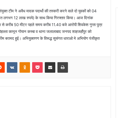
ंयुक्त टीम ने अवैध मादक पदार्थो की तस्करी करने वाले दो युवकों को 04
कीमत लगभग 12 लाख रुपये) के साथ किया गिरफ्तार किया। आज दिनांक
 से करीब 50 मीटर पहले समय करीब 11.40 बजे आरोपी शिवकेश गुप्ता पुत्र
ीगण मोहल्ला कानून गोयान कस्बा व थाना जलालाबाद जनपद शाहजहाँपुर को
ीम बरामद हुई। अभियुक्तगण के विरूद्ध सुसंगत धाराओ मे अभियोग पंजीकृत
Reddit
VKontakte
Odnoklassniki
Pocket
Share via Email
Print