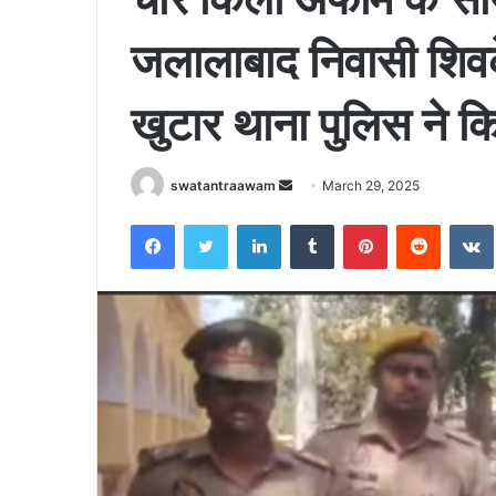
जलालाबाद निवासी शिवकेश
खुटार थाना पुलिस ने कि
swatantraawam
S
March 29, 2025
e
Facebook
Twitter
LinkedIn
Tumblr
Pinterest
Reddit
VK
n
d
a
n
e
m
a
i
l