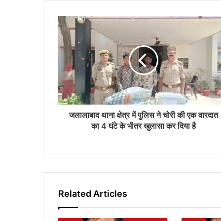
u
r
E
m
a
i
l
a
d
d
r
जलालाबाद थाना क्षेत्र में पुलिस ने चोरी की एक वारदात
e
का 4 घंटे के भीतर खुलासा कर दिया है
s
s
Related Articles