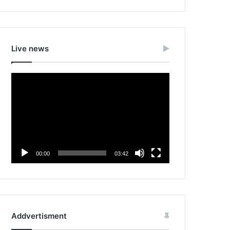
Live news
Video
Player
00:00
03:42
Addvertisment