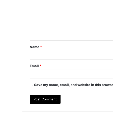
o
m
m
e
n
t
Name
*
*
Email
*
Save my name, email, and website in this browse