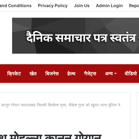
and Conditions
Privacy Policy
Join Us
Admin Login
Repo
क्रिकेट
खेल
बिजनेस
हेल्थ
गैजेट्स
अन्य
वीडियो
ानून गोयान जलालाबाद निवासी शिवकेश गुप्ता, वीकेश गुप्ता को खुटार थाना पुलिस ने
 मोहल्ला कानून गोयान