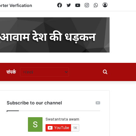
Facebook
Twitter
YouTube
Instagram
WhatsApp
Log
rter Verfication
In
संपर्क
Search
for
Subscribe to our channel