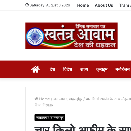
Home
About Us
Tram 
Saturday, August 8 2026
HOME
देश
विदेश
राज्य
क्राइम
मनोरंजन
Home
/
जलालाबाद शाहजहांपुर
/
चार किलो अफीम के साथ मोहल्ला क
किया गिरफ्तार
जलालाबाद शाहजहांपुर
चार किलो अफीम के साथ