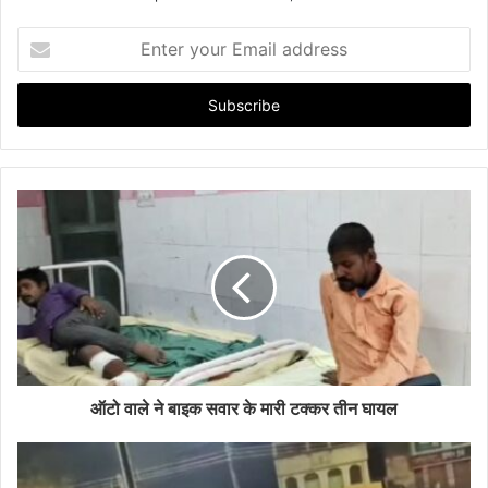
E
n
t
e
r
y
o
u
r
E
m
a
i
l
a
d
d
ऑटो वाले ने बाइक सवार के मारी टक्कर तीन घायल
r
e
s