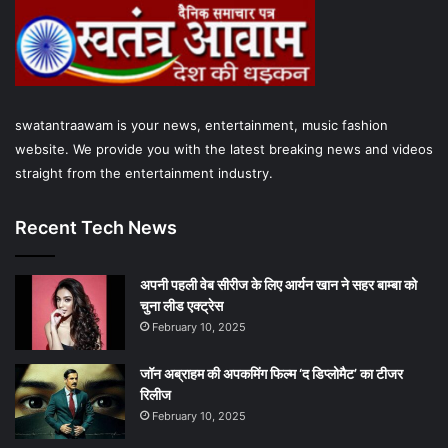
o
e
b
g
A
o
r
e
r
p
k
a
p
swatantraawam is your news, entertainment, music fashion
m
website. We provide you with the latest breaking news and videos
straight from the entertainment industry.
Recent Tech News
अपनी पहली वेब सीरीज के लिए आर्यन खान ने सहर बाम्‍बा को
चुना लीड एक्‍ट्रेस
February 10, 2025
जॉन अब्राहम की अपकमिंग फिल्म ‘द डिप्लोमैट’ का टीजर
रिलीज
February 10, 2025