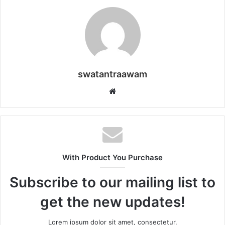
swatantraawam
W
e
b
s
i
t
With Product You Purchase
e
Subscribe to our mailing list to
get the new updates!
Lorem ipsum dolor sit amet, consectetur.