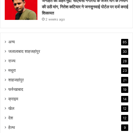
जनहित का अहम मुद्दा: सीएचसी नगरिया के जर्जर मार्ग के निर्माण
की उठी मांग, नितेश कटियार ने जनसुनवाई पोर्टल पर दर्ज कराई
शिकायत
2 weeks ago
अन्य
85
जलालाबाद शाहजहांपुर
30
राज्य
28
मथुरा
23
शाहजहांपुर
21
फर्रुखाबाद
19
क्राइम
14
खेल
12
देश
12
हेल्थ
9