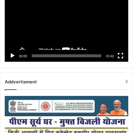
Player
00:00
03:42
Addvertisment