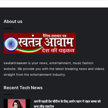
c
i
u
s
a
e
t
T
t
t
About us
b
t
u
a
s
o
e
b
g
A
o
r
e
r
p
k
a
p
swatantraawam is your news, entertainment, music fashion
m
website. We provide you with the latest breaking news and videos
straight from the entertainment industry.
Recent Tech News
अपनी पहली वेब सीरीज के लिए आर्यन खान ने सहर बाम्‍बा को
चुना लीड एक्‍ट्रेस