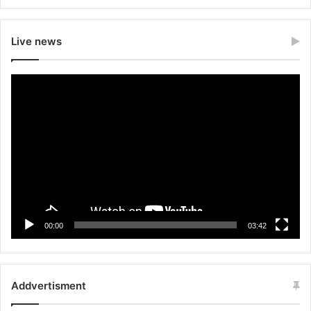
Live news
Video
Player
00:00
03:42
Addvertisment