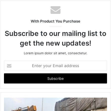
b
s
i
t
With Product You Purchase
e
Subscribe to our mailing list to
get the new updates!
Lorem ipsum dolor sit amet, consectetur.
E
n
t
e
r
y
o
u
r
E