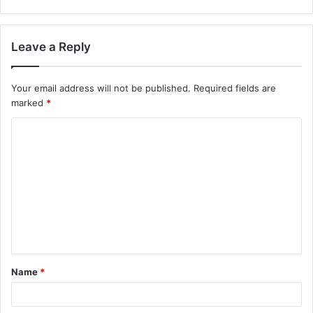
Leave a Reply
Your email address will not be published.
Required fields are
marked
*
C
o
m
m
e
n
t
Name
*
*