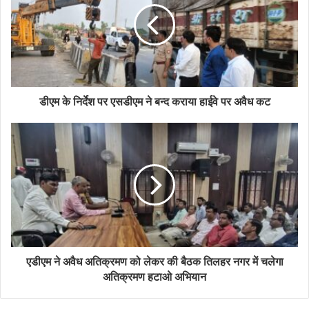
m
a
i
l
a
d
d
डीएम के निर्देश पर एसडीएम ने बन्द कराया हाईवे पर अवैध कट
r
e
s
s
एडीएम ने अवैध अतिक्रमण को लेकर की बैठक तिलहर नगर में चलेगा
अतिक्रमण हटाओ अभियान