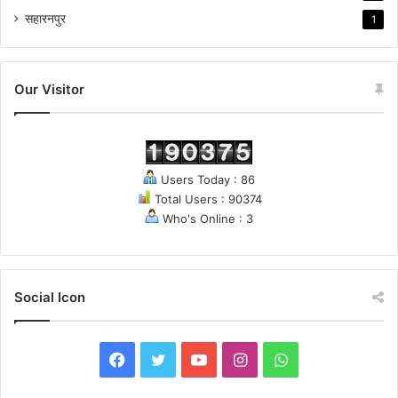
सहारनपुर
1
Our Visitor
Users Today : 86
Total Users : 90374
Who's Online : 3
Social Icon
F
T
Y
I
W
a
w
o
n
h