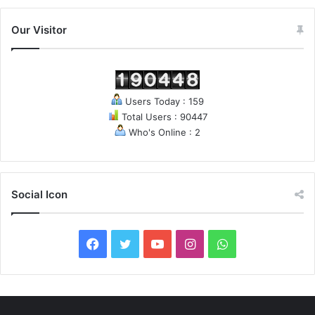
Our Visitor
Users Today : 159
Total Users : 90447
Who's Online : 2
Social Icon
F
T
Y
I
W
a
w
o
n
h
c
i
u
s
a