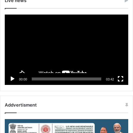
Live news
Video
Player
00:00
03:42
Addvertisment