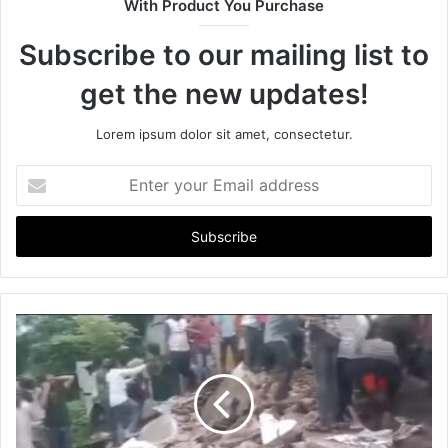
With Product You Purchase
e
Subscribe to our mailing list to
get the new updates!
Lorem ipsum dolor sit amet, consectetur.
E
n
t
e
r
y
o
u
r
E
m
a
i