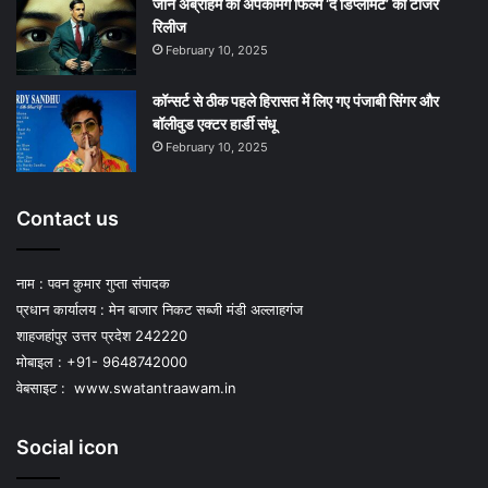
जॉन अब्राहम की अपकमिंग फिल्म ‘द डिप्लोमैट’ का टीजर
रिलीज
February 10, 2025
कॉन्सर्ट से ठीक पहले हिरासत में लिए गए पंजाबी सिंगर और
बॉलीवुड एक्टर हार्डी संधू
February 10, 2025
Contact us
नाम : पवन कुमार गुप्ता संपादक
प्रधान कार्यालय : मेन बाजार निकट सब्जी मंडी अल्लाहगंज
शाहजहांपुर उत्तर प्रदेश 242220
मोबाइल : +91- 9648742000
वेबसाइट :
www.swatantraawam.in
Social icon