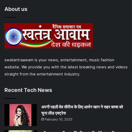
e
t
T
t
t
About us
b
t
u
a
s
o
e
b
g
A
o
r
e
r
p
k
a
p
swatantraawam is your news, entertainment, music fashion
m
website. We provide you with the latest breaking news and videos
straight from the entertainment industry.
Recent Tech News
अपनी पहली वेब सीरीज के लिए आर्यन खान ने सहर बाम्‍बा को
चुना लीड एक्‍ट्रेस
February 10, 2025