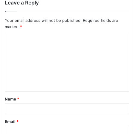
Leave a Reply
Your email address will not be published.
Required fields are
marked
*
C
o
m
m
e
n
t
Name
*
*
Email
*