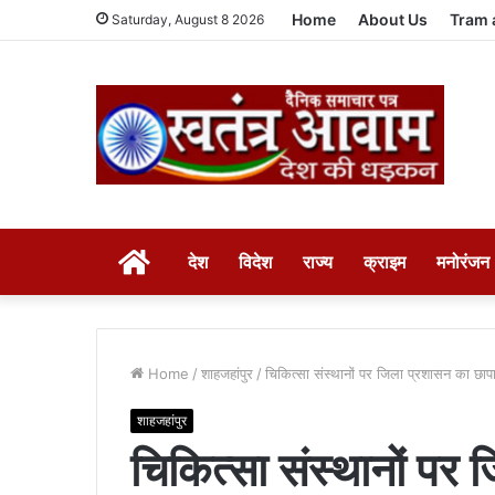
Home
About Us
Tram 
Saturday, August 8 2026
HOME
देश
विदेश
राज्य
क्राइम
मनोरंजन
Home
/
शाहजहांपुर
/
चिकित्सा संस्थानों पर जिला प्रशासन का छाप
शाहजहांपुर
चिकित्सा संस्थानों पर