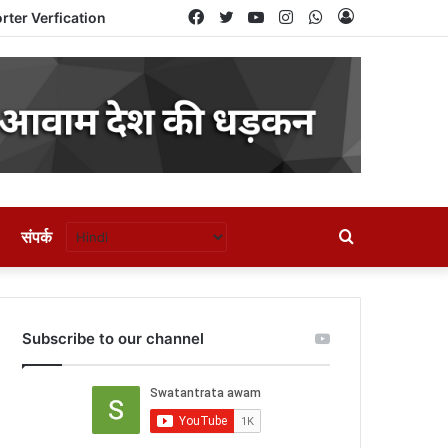
Facebook
Twitter
YouTube
Instagram
WhatsApp
Log
rter Verfication
In
संपर्क
Search
for
Subscribe to our channel