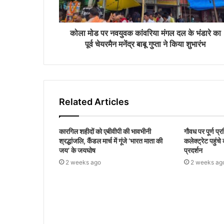
d
d
r
कोला मोड पर नवयुवक कांवरिया मंगल दल के भंडारे का
e
पूर्व चेयरमैन मनेंद्र बाबू गुप्ता ने किया शुभारंभ
s
s
Related Articles
कारगिल शहीदों को एबीवीपी की भावभीनी
गौवध पर पूर्ण प्
श्रद्धांजलि, कैंडल मार्च में गूंजे ‘भारत माता की
कलेक्ट्रेट पहुंच
जय’ के जयघोष
प्रदर्शन
2 weeks ago
2 weeks ag