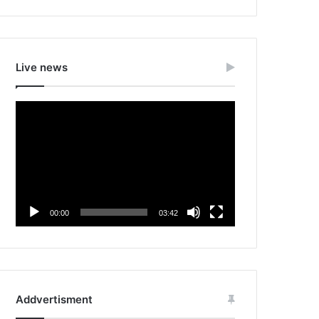
Live news
Video
Player
00:00
03:42
Addvertisment