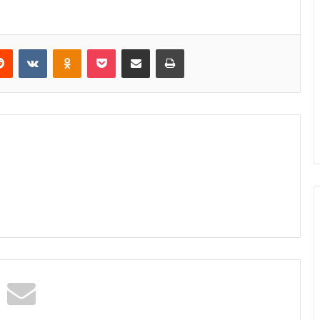
Reddit
VKontakte
Odnoklassniki
Pocket
Share via Email
Print