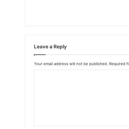
Leave a Reply
Your email address will not be published.
Required f
C
o
m
m
e
n
t