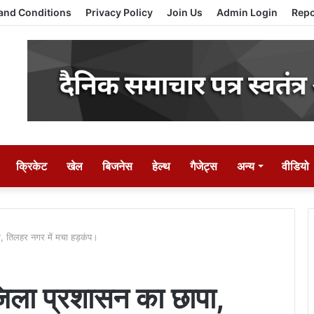
and Conditions
Privacy Policy
Join Us
Admin Login
Repo
क्रिकेट
खेल
बिजनेस
हेल्थ
गैजेट्स
अन्य
वीडियो
ा, तिलहर नगर में मचा हड़कंप।
 जिला प्रशासन का छापा,