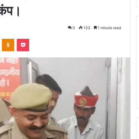
़कंप।
0
133
1 minute read
ontakte
Odnoklassniki
Pocket