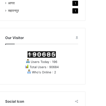
आगरा
1
सहारनपुर
1
Our Visitor
Users Today : 196
Total Users : 90684
Who's Online : 2
Social Icon