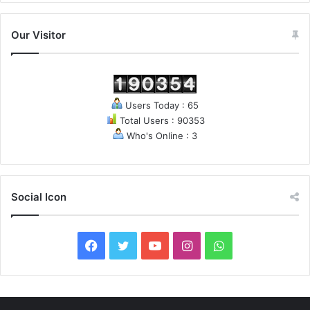
Our Visitor
Users Today : 65
Total Users : 90353
Who's Online : 3
Social Icon
F
T
Y
I
W
a
w
o
n
h
c
i
u
s
a