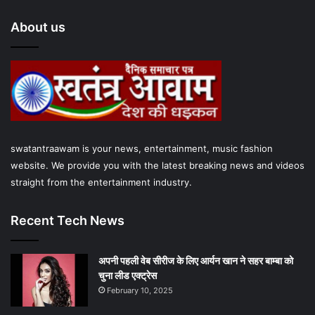
e
t
T
t
t
About us
b
t
u
a
s
o
e
b
g
A
o
r
e
r
p
k
a
p
swatantraawam is your news, entertainment, music fashion
m
website. We provide you with the latest breaking news and videos
straight from the entertainment industry.
Recent Tech News
अपनी पहली वेब सीरीज के लिए आर्यन खान ने सहर बाम्‍बा को
चुना लीड एक्‍ट्रेस
February 10, 2025