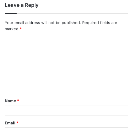
Leave a Reply
Your email address will not be published.
Required fields are
marked
*
C
o
m
m
e
n
t
Name
*
*
Email
*