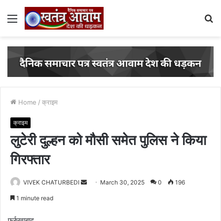
Menu
S
fo
Home
/
क्राइम
क्राइम
लुटेरी दुल्हन को मौसी समेत पुलिस ने किया
गिरफ्तार
VIVEK CHATURBEDI
S
March 30, 2025
0
196
e
1 minute read
n
d
फर्रुखाबाद