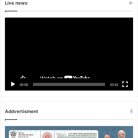
Live news
Video
Player
00:00
03:42
Addvertisment