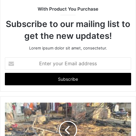
With Product You Purchase
Subscribe to our mailing list to
get the new updates!
Lorem ipsum dolor sit amet, consectetur.
E
n
t
e
r
y
o
u
r
E
m
a