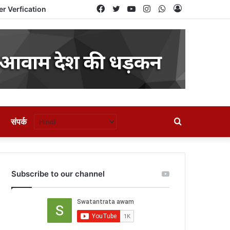
Facebook
Twitter
YouTube
Instagram
WhatsApp
Log
er Verfication
In
संपर्क
Search
for
Subscribe to our channel