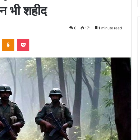
ान भी शहीद
0
171
1 minute read
ontakte
Odnoklassniki
Pocket