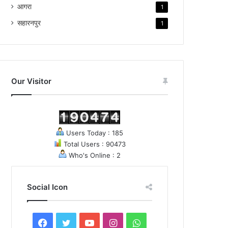
आगरा
1
सहारनपुर
1
Our Visitor
Users Today : 185
Total Users : 90473
Who's Online : 2
Social Icon
F
T
Y
I
W