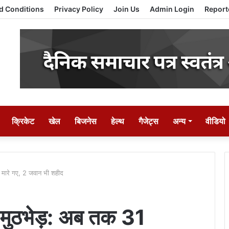
d Conditions
Privacy Policy
Join Us
Admin Login
Report
क्रिकेट
खेल
बिजनेस
हेल्थ
गैजेट्स
अन्य
वीडियो
ी मारे गए, 2 जवान भी शहीद
ं मुठभेड़: अब तक 31