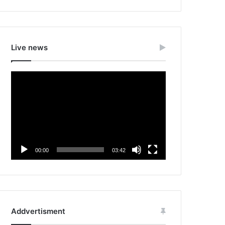
Live news
Video
Player
00:00
03:42
Addvertisment