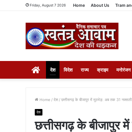
Home
About Us
Tram an
Friday, August 7 2026
HOME
देश
विदेश
राज्य
क्राइम
मनोरंजन
Home
/
देश
/
छत्तीसगढ़ के बीजापुर में मुठभेड़: अब तक 31 नक्सल
देश
छत्तीसगढ़ के बीजापुर मे