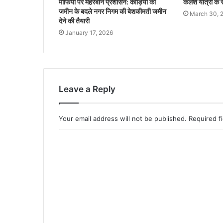
माफिया पर मेहरबान प्रशासन: कौड़ियों की
कलश यात्रा के स
जमीन के बदले नगर निगम की बेशकीमती जमीन
March 30, 
देने की तैयारी
January 17, 2026
Leave a Reply
Your email address will not be published.
Required f
C
o
m
m
e
n