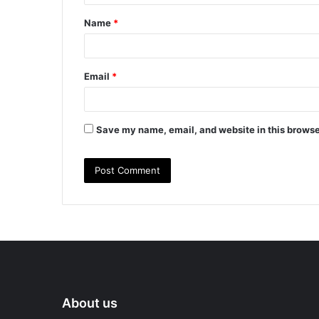
t
Name
*
*
Email
*
Save my name, email, and website in this browse
About us