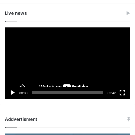
Live news
Video
Player
00:00
03:42
Addvertisment