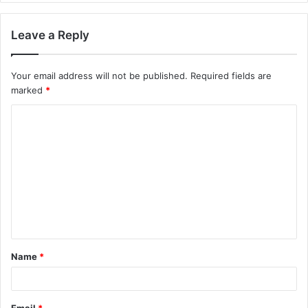
Leave a Reply
Your email address will not be published.
Required fields are
marked
*
C
o
m
m
e
n
t
Name
*
*