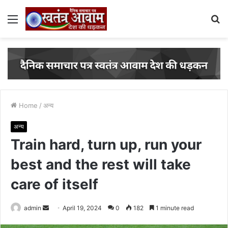
Menu
S
fo
Home
/
अन्य
अन्य
Train hard, turn up, run your
best and the rest will take
care of itself
Send
admin
April 19, 2024
0
182
1 minute read
an