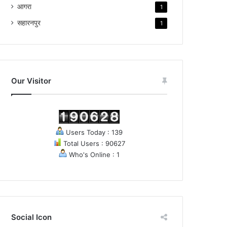
आगरा
1
सहारनपुर
1
Our Visitor
Users Today : 139
Total Users : 90627
Who's Online : 1
Social Icon