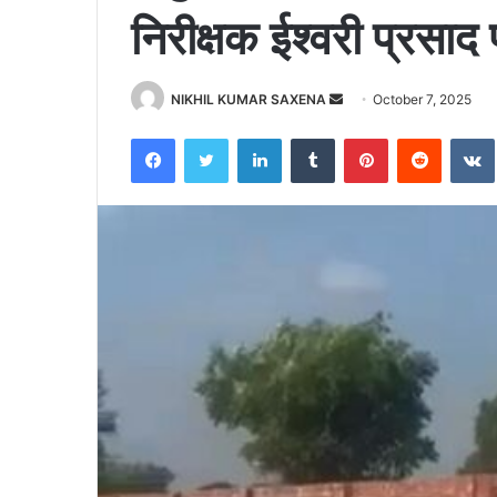
निरीक्षक ईश्वरी प्रसाद
NIKHIL KUMAR SAXENA
S
October 7, 2025
e
Facebook
Twitter
LinkedIn
Tumblr
Pinterest
Reddit
VK
n
d
a
n
e
m
a
i
l