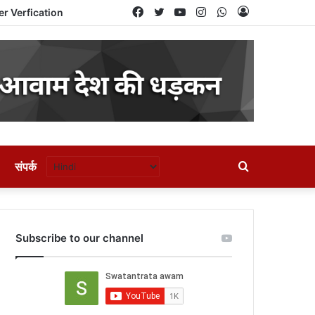
Facebook
Twitter
YouTube
Instagram
WhatsApp
Log
er Verfication
In
संपर्क
Search
for
Subscribe to our channel