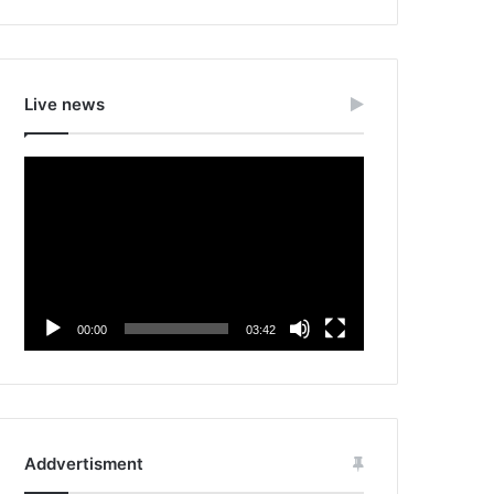
Live news
Video
Player
00:00
03:42
Addvertisment