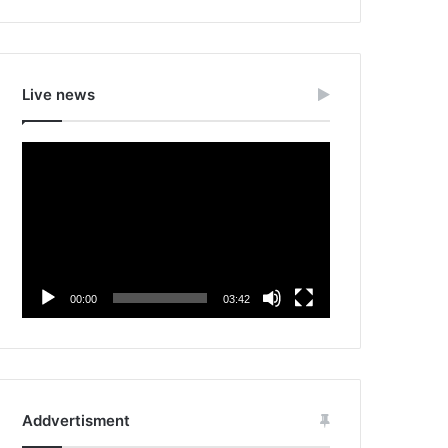
Live news
Video
Player
00:00
03:42
Addvertisment