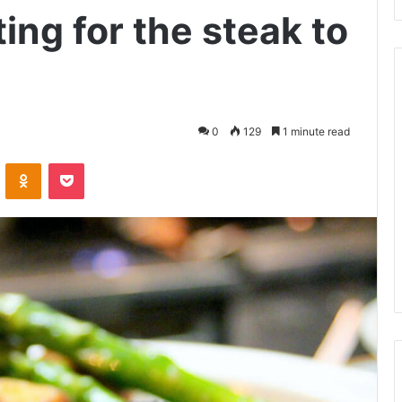
ing for the steak to
0
129
1 minute read
VKontakte
Odnoklassniki
Pocket