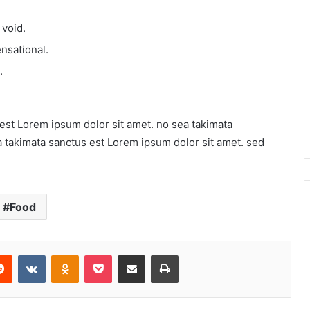
 void.
ensational.
.
est Lorem ipsum dolor sit amet. no sea takimata
a takimata sanctus est Lorem ipsum dolor sit amet. sed
Food
erest
Reddit
VKontakte
Odnoklassniki
Pocket
Share via Email
Print