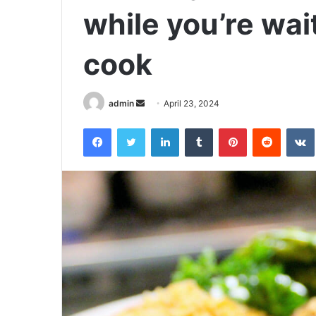
while you’re wait
cook
Send
admin
April 23, 2024
an
Facebook
Twitter
LinkedIn
Tumblr
Pinterest
Reddit
email