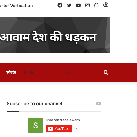
Facebook
Twitter
YouTube
Instagram
WhatsApp
Log
rter Verfication
In
Search
संपर्क
for
Subscribe to our channel