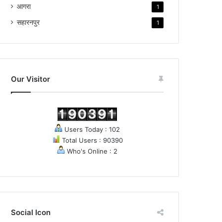
आगरा
1
सहारनपुर
1
Our Visitor
Users Today : 102
Total Users : 90390
Who's Online : 2
Social Icon