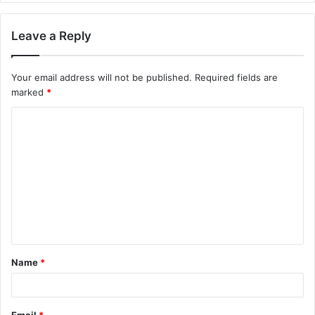
Leave a Reply
Your email address will not be published.
Required fields are
marked
*
C
o
m
m
e
n
t
Name
*
*