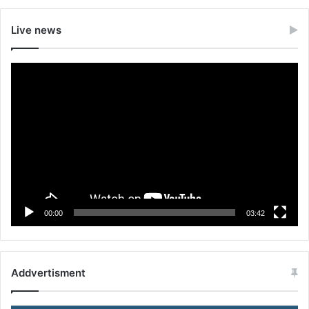
Live news
Video
Player
00:00
03:42
Addvertisment