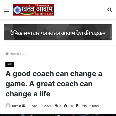
Menu
S
fo
Home
/
अन्य
अन्य
A good coach can change a
game. A great coach can
change a life
Send
admin
April 19, 2024
0
186
1 minute read
an