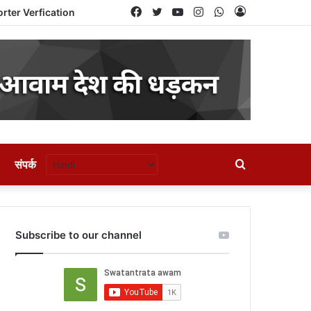
Facebook
Twitter
YouTube
Instagram
WhatsApp
Log
rter Verfication
In
संपर्क
Search
for
Subscribe to our channel