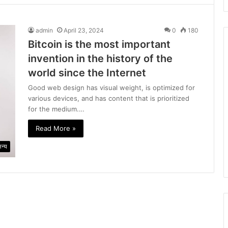
admin
April 23, 2024
0
180
Bitcoin is the most important
invention in the history of the
world since the Internet
Good web design has visual weight, is optimized for
various devices, and has content that is prioritized
for the medium.…
Read More »
न्य