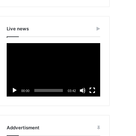
Live news
Video
Player
00:00
03:42
Addvertisment