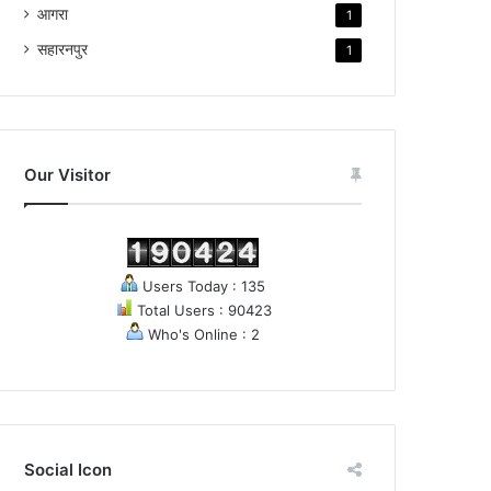
आगरा
1
सहारनपुर
1
Our Visitor
Users Today : 135
Total Users : 90423
Who's Online : 2
Social Icon